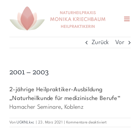
Zum
Inhalt
springen
Zurück
Vor
2001 – 2003
2-jährige Heilpraktiker-Ausbildung
„Naturheilkunde für medizinische Berufe“
Hamacher Seminare, Koblenz
für
Von
UGKNLkxc
|
23. März 2021
|
Kommentare deaktiviert
2001
–
2003