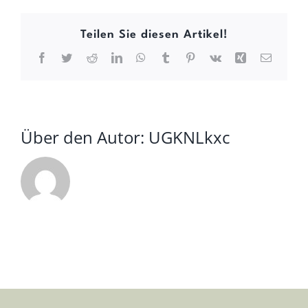
Teilen Sie diesen Artikel!
Facebook
Twitter
Reddit
LinkedIn
WhatsApp
Tumblr
Pinterest
Vk
Xing
E-
Mail
Über den Autor:
UGKNLkxc